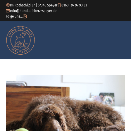
Im Rothschild 37 | 67346 Speyer
0160 -97 97 93 33
info@hundaufsherz-speyer.de
Folge uns...