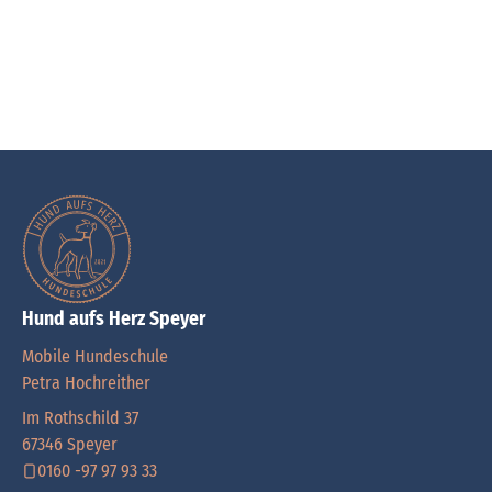
Hund aufs Herz Speyer
Mobile Hundeschule
Petra Hochreither
Im Rothschild 37
67346 Speyer
0160 -97 97 93 33